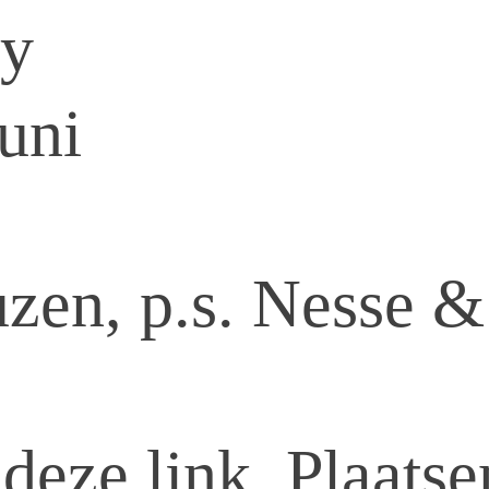
cy
uni
uzen, p.s. Nesse 
a
deze link.
Plaatsen