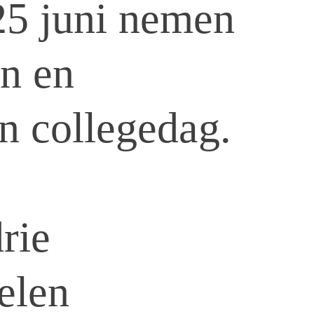
25 juni nemen
en en
n collegedag.
rie
elen