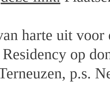
an harte uit voor
 Residency op don
 Terneuzen, p.s. N